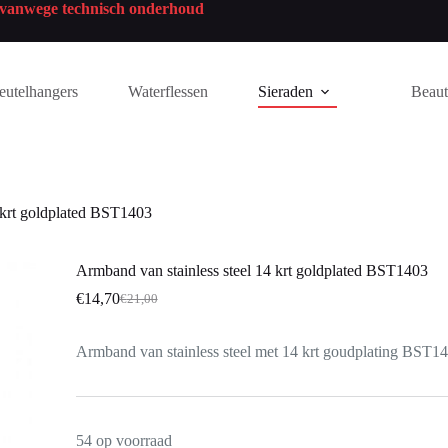
n vanwege technisch onderhoud
eutelhangers
Waterflessen
Sieraden
Beau
 krt goldplated BST1403
Armband van stainless steel 14 krt goldplated BST1403
€
14,70
€
21,00
Armband van stainless steel met 14 krt goudplating BST1
54 op voorraad