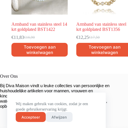
Armband van stainless steel 14
Armband van stainless steel
krt goldplated BST1422
krt goldplated BST1356
€
11,83
€
12,25
€
16,90
€
17,50
Toevoegen aan
Toevoegen aan
winkelwagen
winkelwagen
Over Ons
Bij Diva Maison vindt u leuke collecties van persoonlijke en
huishoudelijke artikelen voor mannen, vrouwen en
kinderen. We hebben een breed assortiment sieraden,
waterflessen, mokken, unieke sleutelhangers, organizers,
Wij maken gebruik van cookies, zodat je een
.
opbergmanden en veel meer
goede gebruikerservaring krijgt.
Accepteer
Afwijzen