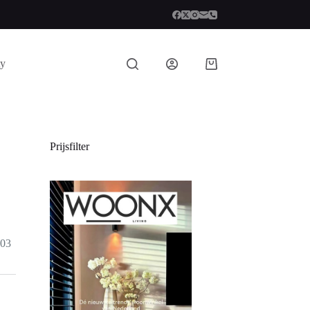
ty
Prijsfilter
403