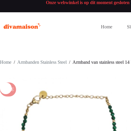
Onze webwinkel is op dit moment geslote
Home
Sl
Home
/
Armbanden Stainless Steel
/
Armband van stainless steel 14
SALE