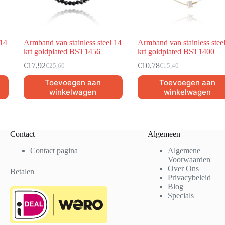
 14
Armband van stainless steel 14
Armband van stainless stee
krt goldplated BST1456
krt goldplated BST1400
€
17,92
€
10,78
€
25,60
€
15,40
Toevoegen aan
Toevoegen aan
winkelwagen
winkelwagen
Contact
Algemeen
Contact pagina
Algemene
Voorwaarden
Over Ons
Betalen
Privacybeleid
Blog
Specials