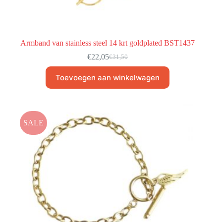
Armband van stainless steel 14 krt goldplated BST1437
€
22,05
€
31,50
Toevoegen aan winkelwagen
SALE