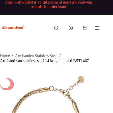
Onze webwinkel is op dit moment gesloten vanwege
technisch onderhoud
Home
/
Armbanden Stainless Steel
/
Armband van stainless steel 14 krt goldplated BST1467
SALE