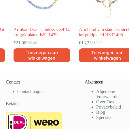
 14
Armband van stainless steel 14
Armband van stainless stee
krt goldplated BST1439
krt goldplated BST1405
€
21,00
€
13,23
€
30,00
€
18,90
Toevoegen aan
Toevoegen aan
winkelwagen
winkelwagen
Contact
Algemeen
Contact pagina
Algemene
Voorwaarden
Over Ons
Betalen
Privacybeleid
Blog
Specials