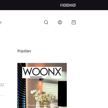
ty
Prijsfilter
522