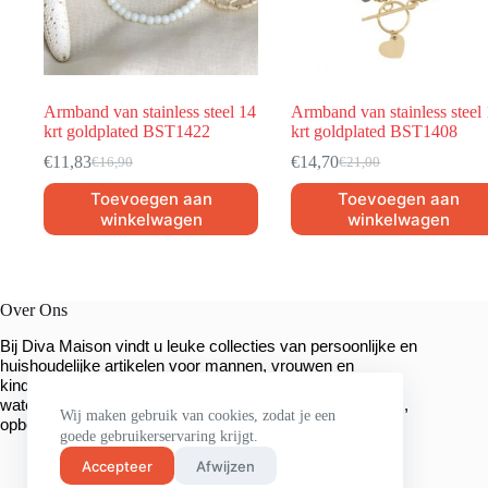
Armband van stainless steel 14
Armband van stainless steel
krt goldplated BST1422
krt goldplated BST1408
€
11,83
€
14,70
€
16,90
€
21,00
Toevoegen aan
Toevoegen aan
winkelwagen
winkelwagen
Over Ons
Bij Diva Maison vindt u leuke collecties van persoonlijke en
huishoudelijke artikelen voor mannen, vrouwen en
kinderen. We hebben een breed assortiment sieraden,
waterflessen, mokken, unieke sleutelhangers, organizers,
Wij maken gebruik van cookies, zodat je een
.
opbergmanden en veel meer
goede gebruikerservaring krijgt.
Accepteer
Afwijzen