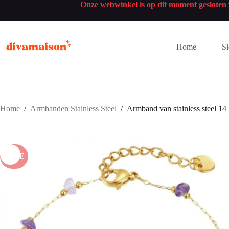
Onze webwinkel is op dit moment geslote
Home
Sl
Home
/
Armbanden Stainless Steel
/
Armband van stainless steel 14
SALE