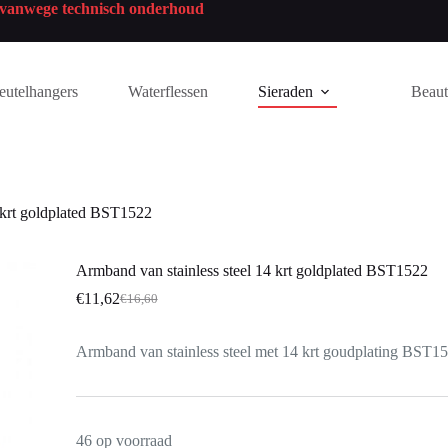
n vanwege technisch onderhoud
eutelhangers
Waterflessen
Sieraden
Beau
 krt goldplated BST1522
Armband van stainless steel 14 krt goldplated BST1522
€
11,62
€
16,60
Armband van stainless steel met 14 krt goudplating BST1
46 op voorraad