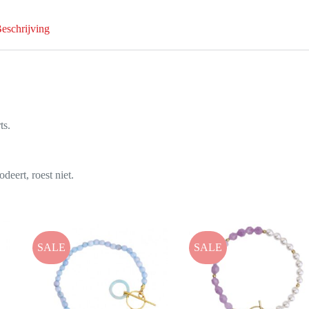
eschrijving
ts.
ert, roest niet.
SALE
SALE