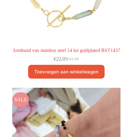
Armband van stainless steel 14 krt goldplated BST1437
€
22,05
€
31,50
Toevoegen aan winkelwagen
SALE