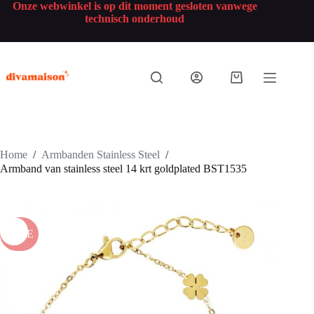
Onze webwinkel is op dit moment gesloten vanwege
technisch onderhoud
Home
/
Armbanden Stainless Steel
/
Armband van stainless steel 14 krt goldplated BST1535
SALE