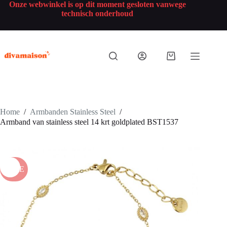
Onze webwinkel is op dit moment gesloten vanwege
technisch onderhoud
Home
/
Armbanden Stainless Steel
/
Armband van stainless steel 14 krt goldplated BST1537
SALE