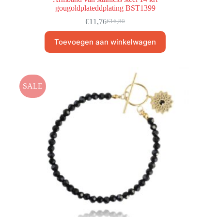
gougoldplateddplating BST1399
€
11,76
€
16,80
Toevoegen aan winkelwagen
SALE