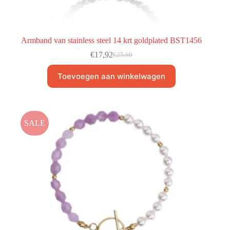
Armband van stainless steel 14 krt goldplated BST1456
€
17,92
€
25,60
Toevoegen aan winkelwagen
SALE