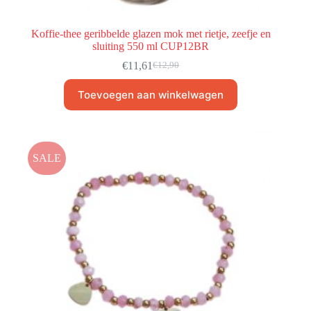
Koffie-thee geribbelde glazen mok met rietje, zeefje en
sluiting 550 ml CUP12BR
€
11,61
€
12,90
Toevoegen aan winkelwagen
SALE