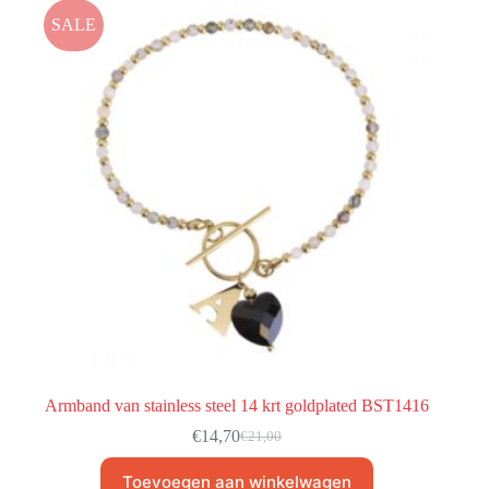
SALE
Armband van stainless steel 14 krt goldplated BST1416
€
14,70
€
21,00
Toevoegen aan winkelwagen