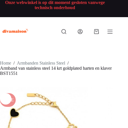
Onze webwinkel is op dit moment gesloten vanwege
technisch onderhoud
Home
/
Armbanden Stainless Steel
/
Armband van stainless steel 14 krt goldplated harten en klaver
BST1551
SALE