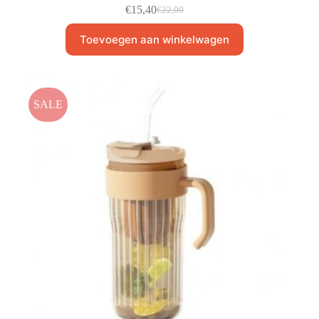
€
15,40
€
22,00
Toevoegen aan winkelwagen
SALE