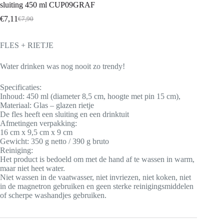
sluiting 450 ml CUP09GRAF
€
7,11
€
7,90
FLES + RIETJE
Water drinken was nog nooit zo trendy!
Specificaties:
Inhoud: 450 ml (diameter 8,5 cm, hoogte met pin 15 cm),
Materiaal: Glas – glazen rietje
De fles heeft een sluiting en een drinktuit
Afmetingen verpakking:
16 cm x 9,5 cm x 9 cm
Gewicht: 350 g netto / 390 g bruto
Reiniging:
Het product is bedoeld om met de hand af te wassen in warm,
maar niet heet water.
Niet wassen in de vaatwasser, niet invriezen, niet koken, niet
in de magnetron gebruiken en geen sterke reinigingsmiddelen
of scherpe washandjes gebruiken.