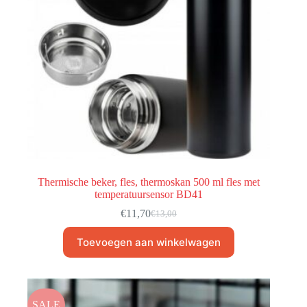
Thermische beker, fles, thermoskan 500 ml fles met
temperatuursensor BD41
€
11,70
€
13,00
Toevoegen aan winkelwagen
SALE