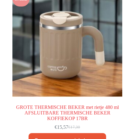
GROTE THERMISCHE BEKER met rietje 480 ml
AFSLUITBARE THERMISCHE BEKER
KOFFIEKOP 17BR
€
15,57
€
17,30