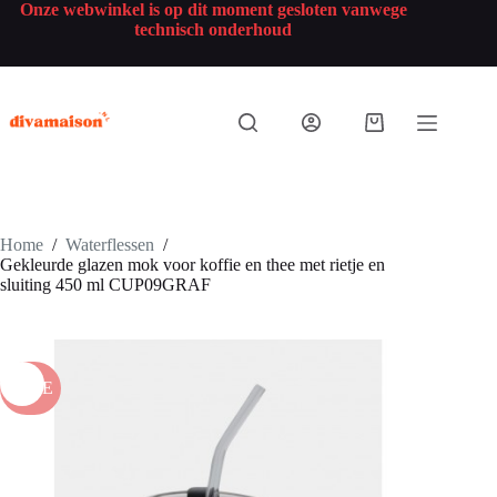
Onze webwinkel is op dit moment gesloten vanwege
technisch onderhoud
Home
/
Waterflessen
/
Gekleurde glazen mok voor koffie en thee met rietje en
sluiting 450 ml CUP09GRAF
SALE