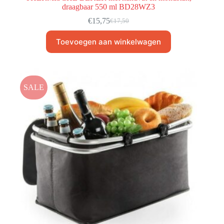
draagbaar 550 ml BD28WZ3
€
15,75
€
17,50
Toevoegen aan winkelwagen
SALE