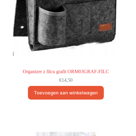
Organizer z filcu grafit ORM03GRAF-FILC
€
14,50
Toevoegen aan winkelwagen