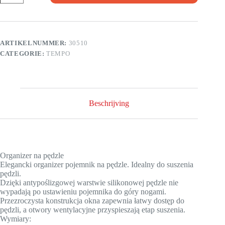
ARTIKELNUMMER:
30510
CATEGORIE:
TEMPO
Beschrijving
Organizer na pędzle
Elegancki organizer pojemnik na pędzle. Idealny do suszenia
pędzli.
Dzięki antypoślizgowej warstwie silikonowej pędzle nie
wypadają po ustawieniu pojemnika do góry nogami.
Przezroczysta konstrukcja okna zapewnia łatwy dostęp do
pędzli, a otwory wentylacyjne przyspieszają etap suszenia.
Wymiary: