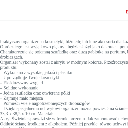
B
Praktyczny organizer na kosmetyki, biżuterię lub inne akcesoria dla ka
Oprócz tego jest wyjątkowo piękny i będzie służył jako dekoracja pom
Charakteryzuje się pojemną szufladką oraz dużą gablotką na perfumy
drobiazgach.
Organizer wykonany został z akrylu w modnym kolorze. Przeźroczyst
produktu:
– Wykonana z wysokiej jakości plastiku
– Uporządkuje Twoje kosmetyki
– Ekskluzywny wygląd
– Solidne wykonanie
– Jedna szufladka oraz otwierane półki
– Zajmuje mało miejsca
– Pomieści wiele najpotrzebniejszych drobiazgów
– Dzięki specjalnemu uchwytowi organizer można powiesić na ściani
33,3 x 38,5 x 10 cm Materiał:
Akryl Świetnie sprawdzi się w formie prezentu. Jak zamontować uchw
Odtłuść ścianę środkiem z alkoholem. Później przyklej równo uchwyt i 