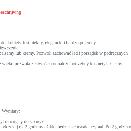
eschrijving
żdej kobiety Jest piękny, elegancki i bardzo pojemny.
ieszczenia.
, balsamy lub kremy. Pozwoli zachować ład i porządek w podręcznych
e wieko pozwala z łatwością odnaleźć potrzebny kosmetyk. Cechy
e. Wymiary:
yt mocujący do ściany?
odczekaj ok 2 godziny aż klej będzie się trwale trzymał. Po 2 godzina