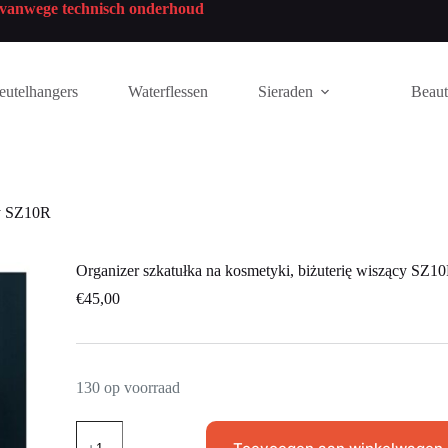
n vanwege technisch onderhoud
eutelhangers
Waterflessen
Sieraden
Beau
cy SZ10R
Organizer szkatułka na kosmetyki, biżuterię wiszący SZ1
€
45,00
130 op voorraad