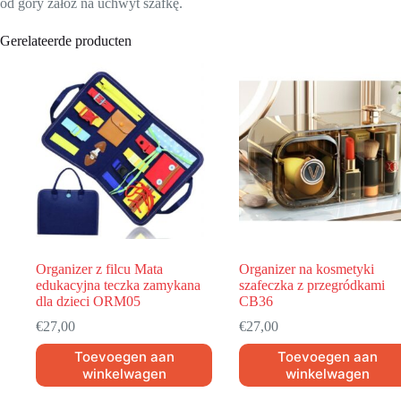
od góry załóż na uchwyt szafkę.
Gerelateerde producten
Organizer z filcu Mata
Organizer na kosmetyki
edukacyjna teczka zamykana
szafeczka z przegródkami
dla dzieci ORM05
CB36
€
27,00
€
27,00
Toevoegen aan
Toevoegen aan
winkelwagen
winkelwagen