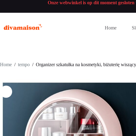
Onze webwinkel is op dit moment geslote
Home
Sl
Home
/
tempo
/
Organizer szkatułka na kosmetyki, biżuterię wiszą