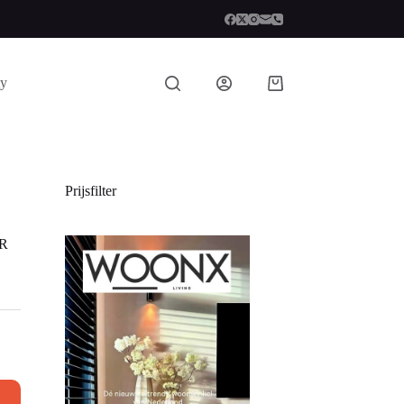
ty
Prijsfilter
0R