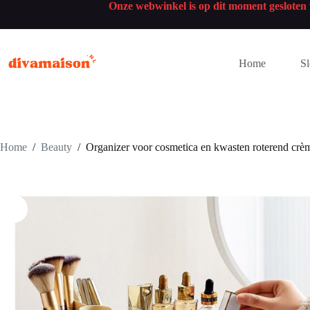
Onze webwinkel is op dit moment geslote
Home
Sl
Home
/
Beauty
/
Organizer voor cosmetica en kwasten roterend c