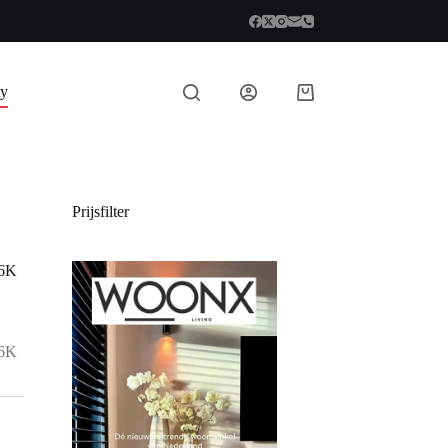
ty
Prijsfilter
56K
56K