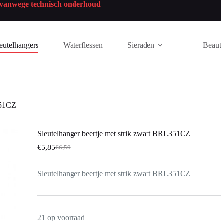
n vanwege technisch onderhoud
eutelhangers
Waterflessen
Sieraden
Beau
351CZ
Sleutelhanger beertje met strik zwart BRL351CZ
€
5,85
€
6,50
Sleutelhanger beertje met strik zwart BRL351CZ
21 op voorraad