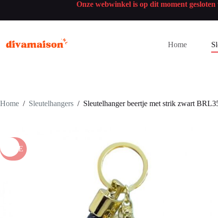
Onze webwinkel is op dit moment geslote
Home
Sl
Home
/
Sleutelhangers
/
Sleutelhanger beertje met strik zwart BRL
SALE