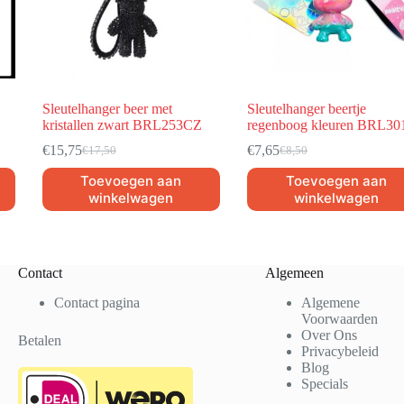
Sleutelhanger beer met
Sleutelhanger beertje
kristallen zwart BRL253CZ
regenboog kleuren BRL30
€
15,75
€
7,65
€
17,50
€
8,50
Toevoegen aan
Toevoegen aan
winkelwagen
winkelwagen
Contact
Algemeen
Contact pagina
Algemene
Voorwaarden
Over Ons
Betalen
Privacybeleid
Blog
Specials