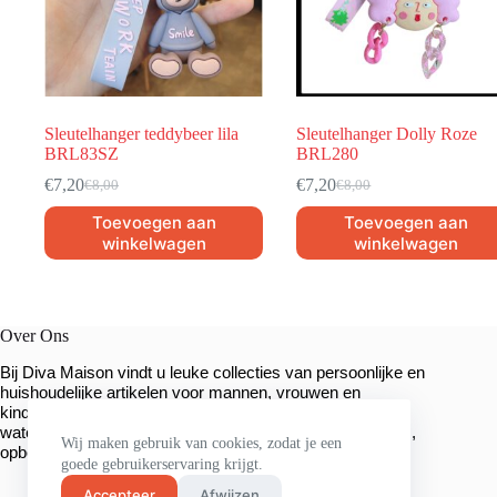
Sleutelhanger teddybeer lila
Sleutelhanger Dolly Roze
BRL83SZ
BRL280
€
7,20
€
7,20
€
8,00
€
8,00
Toevoegen aan
Toevoegen aan
winkelwagen
winkelwagen
Over Ons
Bij Diva Maison vindt u leuke collecties van persoonlijke en
huishoudelijke artikelen voor mannen, vrouwen en
kinderen. We hebben een breed assortiment sieraden,
waterflessen, mokken, unieke sleutelhangers, organizers,
Wij maken gebruik van cookies, zodat je een
.
opbergmanden en veel meer
goede gebruikerservaring krijgt.
Accepteer
Afwijzen