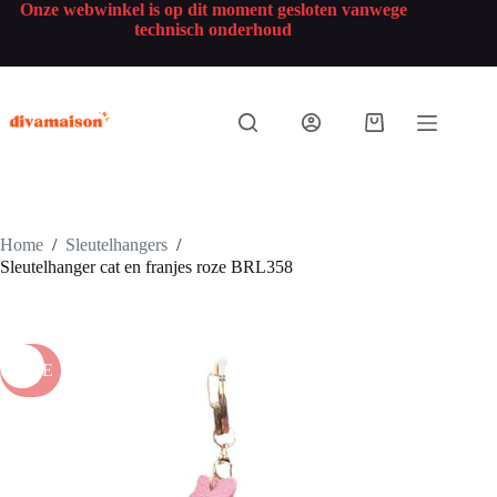
Onze webwinkel is op dit moment gesloten vanwege
technisch onderhoud
Home
/
Sleutelhangers
/
Sleutelhanger cat en franjes roze BRL358
SALE