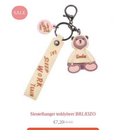
SALE
Sleutelhanger teddybeer BRL83ZO
€
7,20
€
8,00