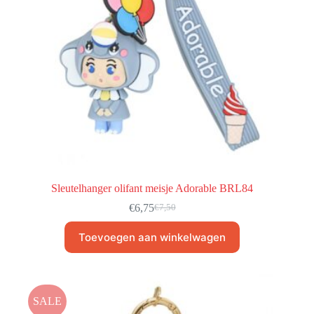
Sleutelhanger olifant meisje Adorable BRL84
€
6,75
€
7,50
Toevoegen aan winkelwagen
SALE