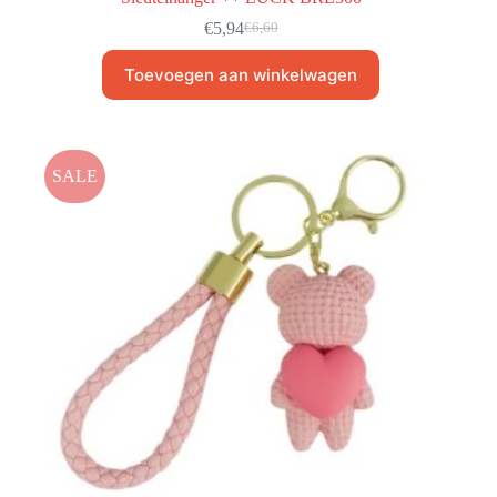
€
5,94
€
6,60
Toevoegen aan winkelwagen
SALE