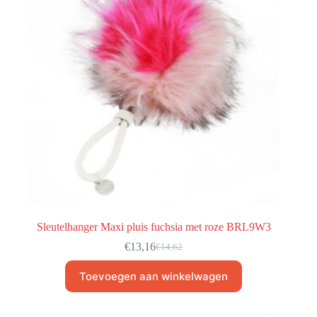
Sleutelhanger Maxi pluis fuchsia met roze BRL9W3
€
13,16
€
14,62
Toevoegen aan winkelwagen