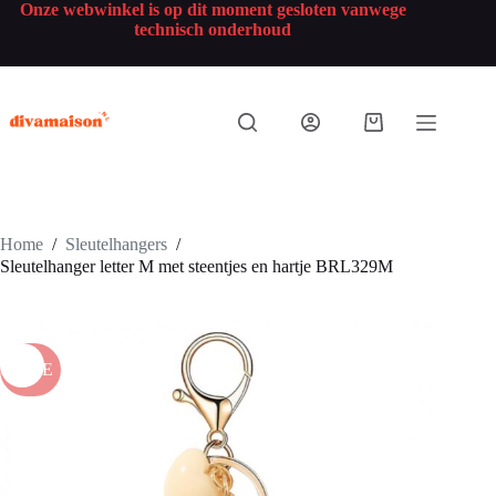
Onze webwinkel is op dit moment gesloten vanwege
technisch onderhoud
Home
/
Sleutelhangers
/
Sleutelhanger letter M met steentjes en hartje BRL329M
SALE