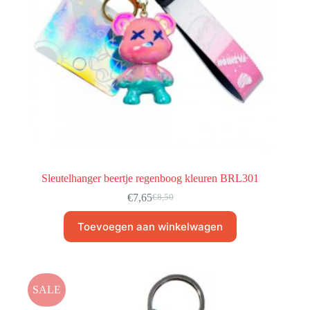
Sleutelhanger beertje regenboog kleuren BRL301
€
7,65
€
8,50
Toevoegen aan winkelwagen
SALE