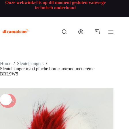
Onze webwinkel is op dit moment gesloten vanwege
technisch onderhoud
Home
/
Sleutelhangers
/
Sleutelhanger maxi pluche bordeauxrood met crème
BRL9W5
SALE