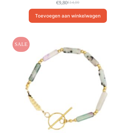
€
9,80
€
14,00
Toevoegen aan winkelwagen
SALE