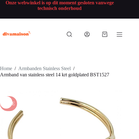
Onze webwinkel is op dit moment gesloten vanwege
technisch onderhoud
Home
/
Armbanden Stainless Steel
/
Armband van stainless steel 14 krt goldplated BST1527
SALE