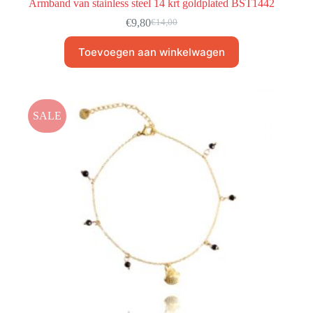
Armband van stainless steel 14 krt goldplated BST1442
€
9,80
€
14,00
Toevoegen aan winkelwagen
SALE