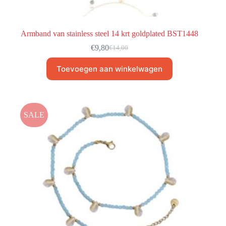
Armband van stainless steel 14 krt goldplated BST1448
€
9,80
€
14,00
Toevoegen aan winkelwagen
SALE