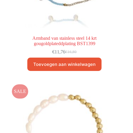
Armband van stainless steel 14 krt
gougoldplateddplating BST1399
€
11,76
€
16,80
Toevoegen aan winkelwagen
SALE