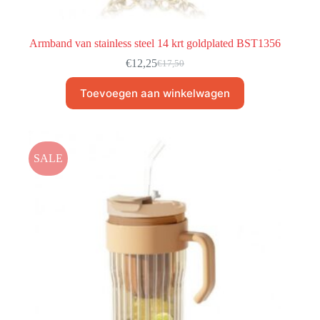
Armband van stainless steel 14 krt goldplated BST1356
€
12,25
€
17,50
Toevoegen aan winkelwagen
SALE