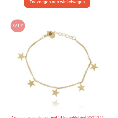
Toevoegen aan winkelwagen
SALE
Armband van stainless steel 14 krt goldplated BST1347