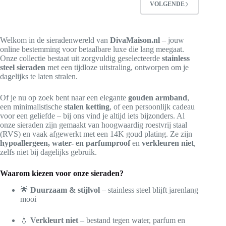
VOLGENDE
Welkom in de sieradenwereld van
DivaMaison.nl
– jouw
online bestemming voor betaalbare luxe die lang meegaat.
Onze collectie bestaat uit zorgvuldig geselecteerde
stainless
steel sieraden
met een tijdloze uitstraling, ontworpen om je
dagelijks te laten stralen.
Of je nu op zoek bent naar een elegante
gouden armband
,
een minimalistische
stalen ketting
, of een persoonlijk cadeau
voor een geliefde – bij ons vind je altijd iets bijzonders. Al
onze sieraden zijn gemaakt van hoogwaardig roestvrij staal
(RVS) en vaak afgewerkt met een 14K goud plating. Ze zijn
hypoallergeen, water- en parfumproof
en
verkleuren niet
,
zelfs niet bij dagelijks gebruik.
Waarom kiezen voor onze sieraden?
🌟
Duurzaam & stijlvol
– stainless steel blijft jarenlang
mooi
💧
Verkleurt niet
– bestand tegen water, parfum en