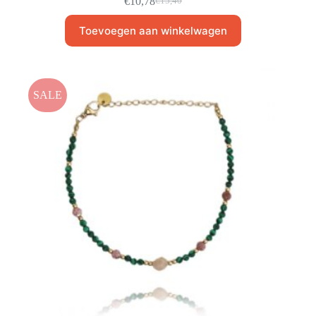
€
10,78
€
15,40
Toevoegen aan winkelwagen
SALE