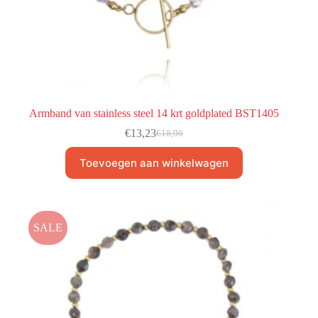
Armband van stainless steel 14 krt goldplated BST1405
€
13,23
€
18,90
Toevoegen aan winkelwagen
SALE