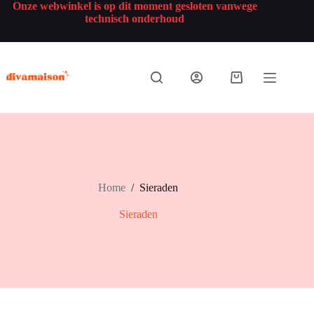
Onze webwinkel is op dit moment gesloten vanwege
technisch onderhoud
Home
/
Sieraden
Sieraden