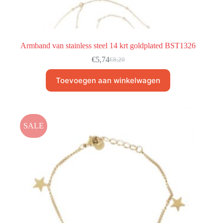
Armband van stainless steel 14 krt goldplated BST1326
€
5,74
€
8,20
Toevoegen aan winkelwagen
SALE