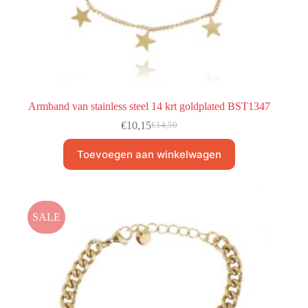
Armband van stainless steel 14 krt goldplated BST1347
€
10,15
€
14,50
Toevoegen aan winkelwagen
SALE